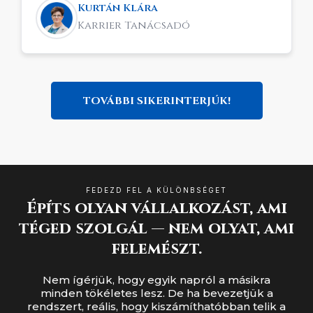
hónap alatt tele lett a naptáram, és az
Kurtán Klára
ügyfeleim fele a közösen elkészített
Karrier Tanácsadó
kampányból jött. A reklámköltség 8 szorosa
lett a bevétel az első két hónapban, de már
látszik, hogy ez el fogja érni a 10 szeres
megtérülést. Nagyon köszönöm a segítségét.
TOVÁBBI SIKERINTERJÚK!
FEDEZD FEL A KÜLÖNBSÉGET
Építs olyan vállalkozást, ami
téged szolgál — nem olyat, ami
felemészt.
Nem ígérjük, hogy egyik napról a másikra
minden tökéletes lesz. De ha bevezetjük a
rendszert, reális, hogy kiszámíthatóbban telik a