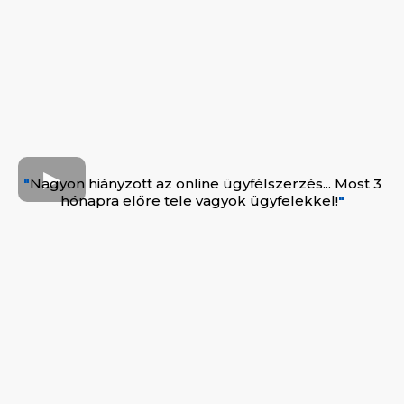
"
Nagyon hiányzott az online ügyfélszerzés... Most 3
hónapra előre tele vagyok ügyfelekkel!
"