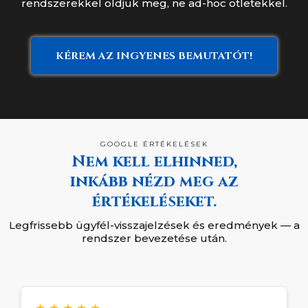
rendszerekkel oldjuk meg, ne ad-hoc ötletekkel.
KÉREM AZ INGYENES BEMUTATÓT!
GOOGLE ÉRTÉKELÉSEK
Nem kell elhinned,
inkább nézd meg az
értékeléseket.
Legfrissebb ügyfél-visszajelzések és eredmények — a
rendszer bevezetése után.
★
★
★
★
★