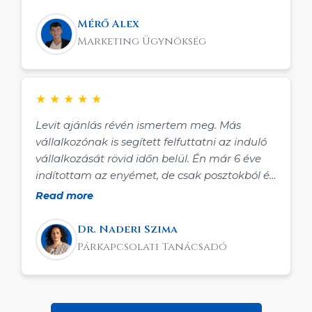
lett igaza.
Mérő Alex
Marketing Ügynökség
★
★
★
★
★
Levit ajánlás révén ismertem meg. Más
vállalkozónak is segített felfuttatni az induló
vállalkozását rövid időn belül. Én már 6 éve
indítottam az enyémet, de csak posztokból és
ismeretségi körből jöttek a klienseim
Read more
coachingra, ami nem hozott elegendő
eredményt. Régóta tervezgettem, hogy
Dr. Naderi Szima
ügyfélszerző rendszert indítok, de egyrészt
Párkapcsolati Tanácsadó
bonyolultnak tűntek és nem láttam át a
működésüket, másrészt anyagilag nem
engedhettem meg magamnak. Ekkor jött az
ajánlás és a felajánlás, ami segített elindulni