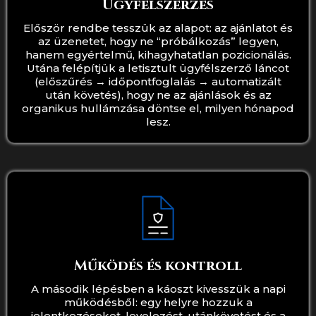
Ügyfélszerzés
Először rendbe tesszük az alapot: az ajánlatot és
az üzenetet, hogy ne “próbálkozás” legyen,
hanem egyértelmű, kihagyhatatlan pozicionálás.
Utána felépítjük a letisztult ügyfélszerző láncot
(előszűrés → időpontfoglalás → automatizált
után követés), hogy ne az ajánlások és az
organikus hullámzása döntse el, milyen hónapod
lesz.
Működés és kontroll
A második lépésben a káoszt kivesszük a napi
működésből: egy helyre hozzuk a
jelentkezéseket, levelezést, utánkövetést és a