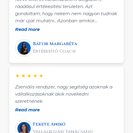
ráadásul értékesítési területen. Azt
gondoltam, hogy nekem nem nagyon tudnak
már újat mutatni.. Azonban amikor
megváltoztattam a vállalkozásom profilját
Read more
hirtelen nem jöttek az ügyfelek, nem tudtam
hogyan és min kellene vátoztatnom ahhoz,
Bátor Margaréta
hogy ismét tele legyen a naptáram. Levente
Értékesítő Coach
rendszerei, alázatos segítőkészsége,
szakmájában kiváló tudása és tapasztalata
kevesebb mint egy hónap alatt ismét pályára
★
★
★
★
★
állították a vállalkozásomat és jobban
szárnyal mint valaha. Ráadásul nem kellett
Zseniális rendszer, nagy segítség azoknak a
belefektetni többszázezer forintot sem. Ár
vállalkozásoknak akik növekedni
érték arányban szerintem a legjobb a
szeretnének.
szakmájában! Mindenkinek ajánlom akinek
Read more
szüksége van új ügyfelekre, akinek "nem
működnek" a hirdetései, akinek elege van
Fekete Anikó
abból, hogy egyedül küszködik az
Vállalkozási Tanácsadó