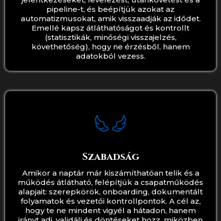
pipeline-t, és beépítjük azokat az
automatizmusokat, amik visszaadják az idődet.
Emellé kapsz átláthatóságot és kontrollt
(statisztikák, minőségi visszajelzés,
követhetőség), hogy ne érzésből, hanem
adatokból vezess.
Szabadság
Amikor a naptár már kiszámíthatóan telik és a
működés átlátható, felépítjük a csapatműködés
alapjait: szerepkörök, onboarding, dokumentált
folyamatok és vezetői kontrollpontok. A cél az,
hogy te ne mindent vigyél a hátadon, hanem
irányt adj, validálj és döntéseket hozz, miközben