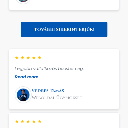
ügyfélszerzéssel.
TOVÁBBI SIKERINTERJÚK!
★
★
★
★
★
Legjobb vállalkozás booster cég.
Read more
Vedres Tamás
Weboldal Ügynökség
★
★
★
★
★