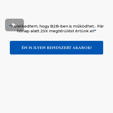
"
Kételkedtem, hogy B2B-ben is működhet... Pár
hónap alatt 25X megtérülést értünk el!
"
ÉN IS ILYEN RENDSZERT AKAROK!