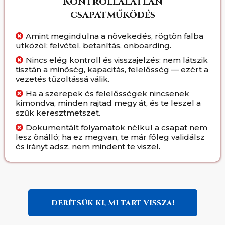
Kontrollálatlan
csapatműködés
Amint megindulna a növekedés, rögtön falba
ütközöl: felvétel, betanítás, onboarding.
Nincs elég kontroll és visszajelzés: nem látszik
tisztán a minőség, kapacitás, felelősség — ezért a
vezetés tűzoltássá válik.
Ha a szerepek és felelősségek nincsenek
kimondva, minden rajtad megy át, és te leszel a
szűk keresztmetszet.
Dokumentált folyamatok nélkül a csapat nem
lesz önálló; ha ez megvan, te már főleg validálsz
és irányt adsz, nem mindent te viszel.
DERÍTSÜK KI, MI TART VISSZA!