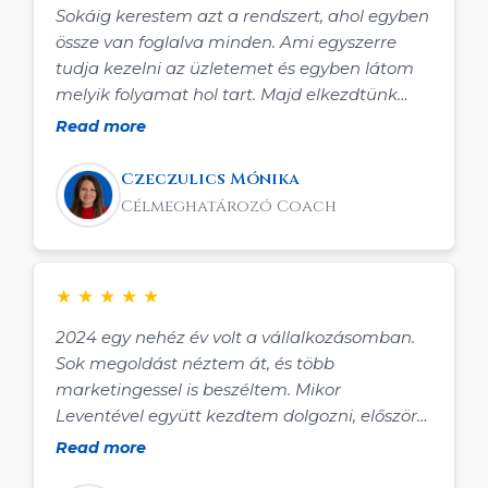
Sokáig kerestem azt a rendszert, ahol egyben
össze van foglalva minden. Ami egyszerre
tudja kezelni az üzletemet és egyben látom
melyik folyamat hol tart. Majd elkezdtünk
Leventével együtt dolgozni, és a tudása
Read more
mellett a rendszer lett a bónusz, ahol nincs
megállás. Egy közös együtt működés, ahol te
Czeczulics Mónika
még nem látod mi lesz a következő, ami még
Célmeghatározó Coach
inkább segítené az üzleted, de mire
megfogalmaznád mivel lehetne még jobb,
már ott van használatra készen.
★
★
★
★
★
2024 egy nehéz év volt a vállalkozásomban.
Sok megoldást néztem át, és több
marketingessel is beszéltem. Mikor
Leventével együtt kezdtem dolgozni, először
volt egy kis kétségem, de a komplex
Read more
megoldása meggyőzött, hogy kipróbáljam. 2