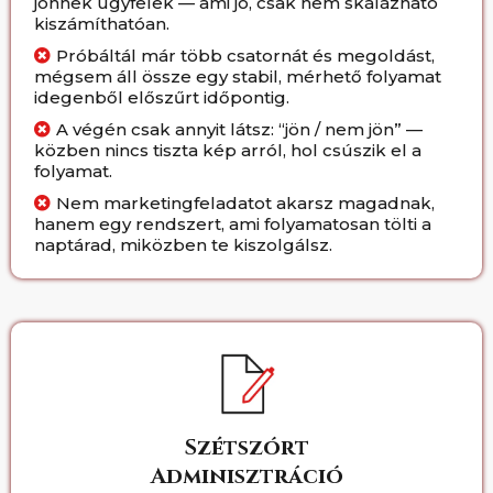
jönnek ügyfelek — ami jó, csak nem skálázható
kiszámíthatóan.
Próbáltál már több csatornát és megoldást,
mégsem áll össze egy stabil, mérhető folyamat
idegenből előszűrt időpontig.
A végén csak annyit látsz: “jön / nem jön” —
közben nincs tiszta kép arról, hol csúszik el a
folyamat.
Nem marketingfeladatot akarsz magadnak,
hanem egy rendszert, ami folyamatosan tölti a
naptárad, miközben te kiszolgálsz.
Szétszórt
Adminisztráció