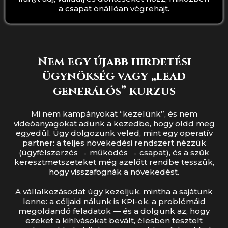
a csapat önállóan végrehajt.
Nem egy újabb hirdetési
ügynökség vagy „lead
generálós” kurzus
Mi nem kampányokat “kezelünk”, és nem
videóanyagokat adunk a kezedbe, hogy oldd meg
egyedül. Úgy dolgozunk veled, mint egy operatív
partner: a teljes növekedési rendszert nézzük
(ügyfélszerzés → működés → csapat), és a szűk
keresztmetszeteket még azelőtt rendbe tesszük,
hogy visszafognák a növekedést.
A vállalkozásodat úgy kezeljük, mintha a sajátunk
lenne: a céljaid nálunk is KPI-ok, a problémáid
megoldandó feladatok — és a dolgunk az, hogy
ezeket a kihívásokat bevált, élesben tesztelt