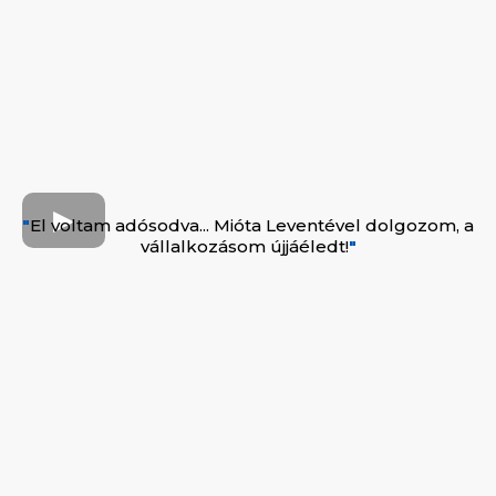
"
El voltam adósodva... Mióta Leventével dolgozom, a
vállalkozásom újjáéledt!
"