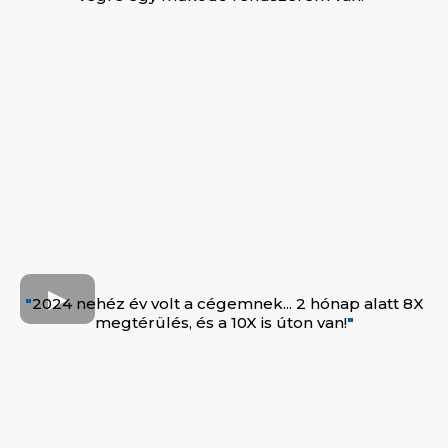
"
2024 nehéz év volt a cégemnek... 2 hónap alatt 8X
megtérülés, és a 10X is úton van!
"