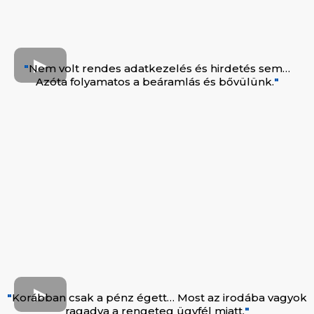
"
Nem volt rendes adatkezelés és hirdetés sem…
Azóta folyamatos a beáramlás és bővülünk.
"
"
Korábban csak a pénz égett… Most az irodába vagyok
ragadva a rengeteg ügyfél miatt.
"