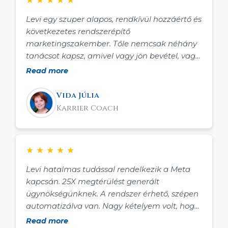
Levi egy szuper alapos, rendkívül hozzáértő és
következetes rendszerépítő
marketingszakember. Tőle nemcsak néhány
tanácsot kapsz, amivel vagy jön bevétel, vagy
nem, hanem olyan kiszámítható és hatékony
Read more
ügyfélszerző rendszert épít veled, amit
teljesen a szolgáltatásodra tudsz szabni és
Vida Júlia
megbízhatóan hozza az eredményeket.
Karrier Coach
Nekem korábban a marketing-értékesítési
eredményeim hullámzóak voltak: egyszer
működött, amit csináltam, másszor nem, ami
★
★
★
★
★
rengeteg munkával és idegeskedéssel járt.
Levivel viszont mostmár mindig tudom, hogy
Levi hatalmas tudással rendelkezik a Meta
pontosan mit kell tennem, hogy működjön a
kapcsán. 25X megtérülést generált
vállalkozásom és ráfordított idő, energia is jól
ügynökségünknek. A rendszer érhető, szépen
belefér az életembe. Szeretettel ajánlom!
automatizálva van. Nagy kételyem volt, hogy
B2B-ben működik-e, de szerencsére Levinek
Read more