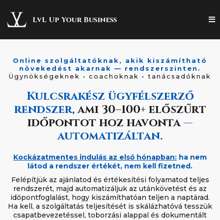
LvL Up Your Business
Online szolgáltatóknak, akik kiszámítható
növekedést akarnak — rendszerszinten.
Ügynökségeknek
·
coachoknak
·
tanácsadóknak
Kulcsrakész ügyfélszerző
rendszer,
ami 30–100+ előszűrt
időpontot hoz havonta
—
automatizáltan.
Kockázatmentes indulás az első hónapban:
ha nem
látod a rendszer értékét, nem kell fizetned.
Felépítjük az ajánlatod és értékesítési folyamatod teljes
rendszerét, majd automatizáljuk az utánkövetést és az
időpontfoglalást, hogy kiszámíthatóan teljen a naptárad.
Ha kell, a szolgáltatás teljesítését is skálázhatóvá tesszük
csapatbevezetéssel, toborzási alappal és dokumentált