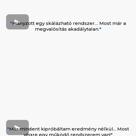
"
Hiányzott egy skálázható rendszer… Most már a
megvalósítás akadálytalan.
"
"
Már mindent kipróbáltam eredmény nélkül... Most
végre egy működő rendszerem van!
"